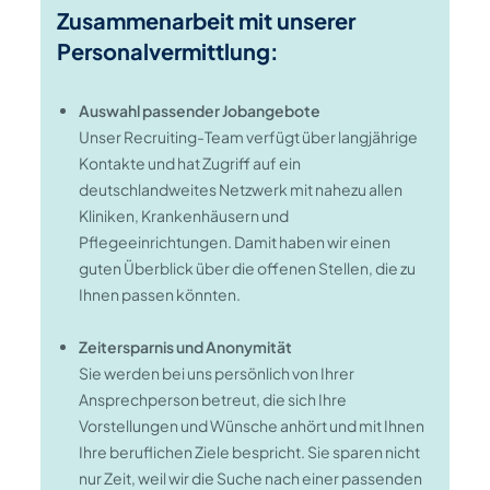
Zusammenarbeit mit unserer
Personalvermittlung:
Auswahl passender Jobangebote
Unser Recruiting-Team verfügt über langjährige
Kontakte und hat Zugriff auf ein
deutschlandweites Netzwerk mit nahezu allen
Kliniken, Krankenhäusern und
Pflegeeinrichtungen. Damit haben wir einen
guten Überblick über die offenen Stellen, die zu
Ihnen passen könnten.
Zeitersparnis und Anonymität
Sie werden bei uns persönlich von Ihrer
Ansprechperson betreut, die sich Ihre
Vorstellungen und Wünsche anhört und mit Ihnen
Ihre beruflichen Ziele bespricht. Sie sparen nicht
nur Zeit, weil wir die Suche nach einer passenden