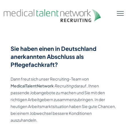
Zum Hauptinhalt springen
Sie haben einen in Deutschland
anerkannten Abschluss als
Pflegefachkraft?
Dann freut sich unser Recruiting-Team von
MedicalTalentNetwork
Recruiting
darauf, Ihnen
passende Jobangebote zu machen und Sie mit den
richtigen Arbeitgebern zusammenzubringen. In der
heutigen Arbeitsmarktsituation haben Sie gute Chancen,
bei einem Jobwechsel bessere Konditionen
auszuhandeln.