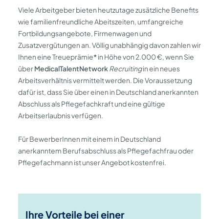
Viele Arbeitgeber bieten heutzutage zusätzliche Benefits
wie familienfreundliche Abeitszeiten, umfangreiche
Fortbildungsangebote, Firmenwagen und
Zusatzvergütungen an. Völlig unabhängig davon zahlen wir
Ihnen eine Treueprämie
*
in Höhe von 2.000 €, wenn Sie
über
MedicalTalentNetwork
Recruiting
in ein neues
Arbeitsverhältnis vermittelt werden. Die Voraussetzung
dafür ist, dass Sie über einen in Deutschland anerkannten
Abschluss als Pflegefachkraft und eine gültige
Arbeitserlaubnis verfügen.
Für BewerberInnen mit einem in Deutschland
anerkanntem Berufsabschluss als Pflegefachfrau oder
Pflegefachmann ist unser Angebot kostenfrei.
Ihre Vorteile bei einer