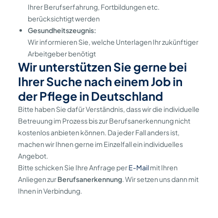
Ihrer Berufserfahrung, Fortbildungen etc.
berücksichtigt werden
Gesundheitszeugnis:
Wir informieren Sie, welche Unterlagen Ihr zukünftiger
Arbeitgeber benötigt
Wir unterstützen Sie gerne bei
Ihrer Suche nach einem Job in
der Pflege in Deutschland
Bitte haben Sie dafür Verständnis, dass wir die individuelle
Betreuung im Prozess bis zur Berufsanerkennung nicht
kostenlos anbieten können. Da jeder Fall anders ist,
machen wir Ihnen gerne im Einzelfall ein individuelles
Angebot.
Bitte schicken Sie Ihre Anfrage per
E-Mail
mit Ihren
Anliegen zur
Berufsanerkennung
. Wir setzen uns dann mit
Ihnen in Verbindung.