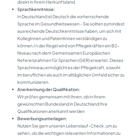
direkt in Ihrem Herkunftsland.
Sprachkenntnisse:
In Deutschland ist Deutsch die vorherrschende
Sprache im Gesundheitswesen - Sie sollten zumindest
ausreichende Deutschkenntnisse haben, um sich mit
KollegInnen und PatientInnen verständigen zu
können.I n der Regel wird von Pflegekräften ein B2-
Niveau nach dem Gemeinsamen Europäischen
Referenzrahmen für Sprachen (GER) erwartet. Dieses
Sprachniveau ermöglicht es der Pflegekraft, sowohl
im beruflichen als auch im alltäglichen Umfeld sicher zu
kommunizieren.
Anerkennung der Qualifikation:
Wir prüfen gemeinsam mit Ihnen, ob in Ihrem
gewünschten Bundesland in Deutschland Ihre
Qualifikationen anerkannt werden
Bewerbungsunterlagen:
Nutzen Sie gern unseren Lebenslauf-Check, um zu
sehen, ob die wichtigen relevanten Informationen zu