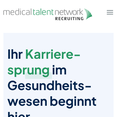
Zum Hauptinhalt springen
Ihr
Karriere­
sprung
im
Gesund­heits­
wesen beginnt
hier