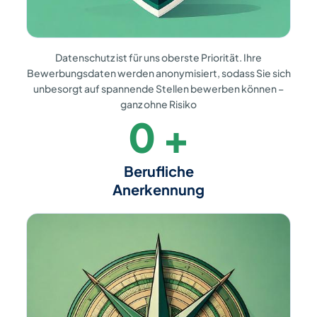
Datenschutz ist für uns
oberste Priorität. Ihre
Bewerbungsdaten
werden anonymisiert, sodass Sie sich
unbesorgt auf spannende Stellen bewerben
können –
ganz ohne Risiko
0
+
Berufliche
Anerkennung